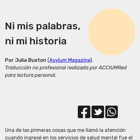
Ni mis palabras,
ni mi historia
Por Julia Buxton
(
Asylum Magazine
).
Traducción no profesional realizada por ACCIUMRed
para lectura personal.
C
C
C
Una de las primeras cosas que me llamó la atención
o
o
o
cuando ingresé en los servicios de salud mental fue el
m
m
m