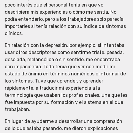
poco interés que el personal tenía en que yo
p
p
p
describiera mis experiencias o cómo me sentía. No
a
a
a
podía entenderlo, pero a los trabajadores solo parecía
r
r
r
importarles si tenía relación con su índice de síntomas
t
t
t
clínicos.
i
i
i
r
r
r
En relación con la depresión, por ejemplo, si intentaba
e
e
e
usar otros descriptores como sentirme triste, pesada,
n
n
n
desolada, melancólica o sin sentido, me encontraba
F
T
W
con impaciencia. Todo tenía que ver con medir mi
a
w
h
estado de ánimo en términos numéricos o informar de
c
i
a
los síntomas. Tuve que aprender, y aprender
e
t
t
rápidamente, a traducir mi experiencia a la
b
t
s
terminología que usaban los profesionales, una que les
o
e
A
fue impuesta por su formación y el sistema en el que
o
r
p
trabajaban.
k
p
En lugar de ayudarme a desarrollar una comprensión
de lo que estaba pasando, me dieron explicaciones